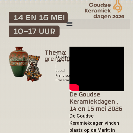
Thema:
vaas:
Santiago
grenzeloos
Gutiérrez
|
beeld:
Francisco
Bracamonte
De Goudse
Keramiekdagen ,
14 en 15 mei 2026
De Goudse
Keramiekdagen vinden
plaats op de Markt in